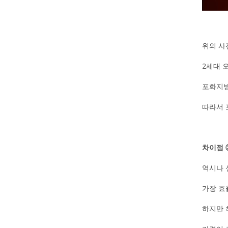
위의 사
2세대 
포화지방
따라서 
차이점 
역시나 
가장 효
하지만 