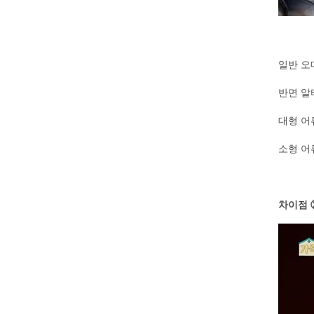
일반 오
반면 알
대형 어
소형 어
차이점 