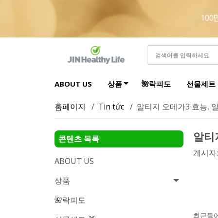
ABOUT US
상품
🌺락피도
선물세트 
홈페이지
/
Tin tức
/
알티지 오메가3 효능, 
알티
콘텐츠 목록
게시자
ABOUT US
상품
🌺락피도
최근들어