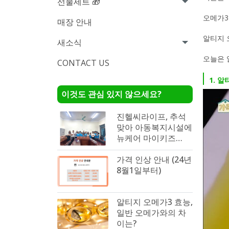
선물세트 🎁
오메가3
매장 안내
알티지 
새소식
오늘은 
CONTACT US
1. 
이것도 관심 있지 않으세요?
진헬씨라이프, 추석
맞아 아동복지시설에
뉴케어 마이키즈
1,300박스 기부
가격 인상 안내 (24년
8월1일부터)
알티지 오메가3 효능,
일반 오메가와의 차
이는?