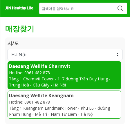
매장 안내
새소식
CONTACT US
매장찾기
시/도
Daesang Wellife Charmvit
Hotline: 0961 482 878
Tầng 1 CharmVit Tower - 117 đường Trần Duy Hưng -
Trung Hoà - Cầu Giấy - Hà Nội
Daesang Wellife Keangnam
Hotline: 0961 482 878
Tầng 1 Keangnam Landmark Tower - Khu E6 - đường
Phạm Hùng - Mễ Trì - Nam Từ Liêm - Hà Nội