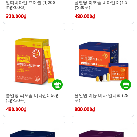
멀티비타민 츄어블 (1,200
쿨멜팅 리포좀 비타민D (1.5
mgx60정)
gx30포)
320.000₫
480.000₫
쿨멜팅 리포좀 비타민C 60g
올인원 이뮨 비타 멀티팩 (28
(2gx30포)
포)
480.000₫
880.000₫