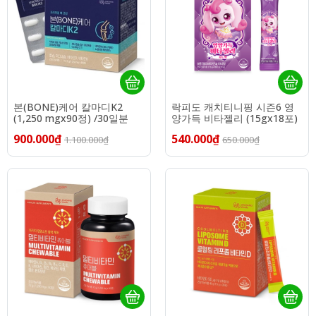
본(BONE)케어 칼마디K2
락피도 캐치티니핑 시즌6 영
(1,250 mgx90정) /30일분
양가득 비타젤리 (15gx18포)
900.000₫
540.000₫
1.100.000₫
650.000₫