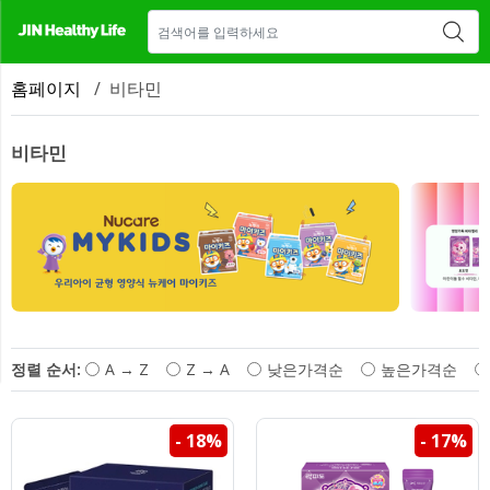
매장 안내
새소식
CONTACT US
홈페이지
/
비타민
비타민
정렬 순서:
A → Z
Z → A
낮은가격순
높은가격순
- 18%
- 17%