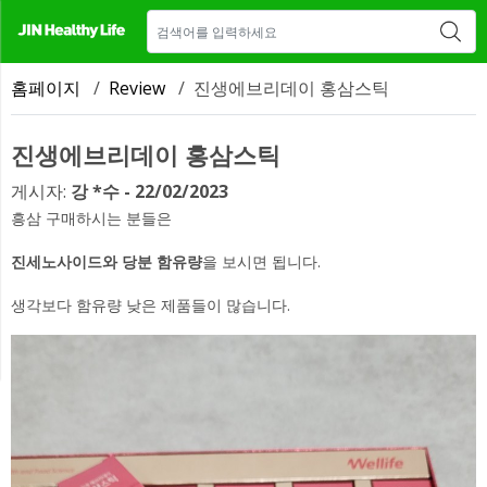
매장 안내
새소식
CONTACT US
홈페이지
/
Review
/
진생에브리데이 홍삼스틱
진생에브리데이 홍삼스틱
게시자:
강 *수 - 22/02/2023
흥삼 구매하시는 분들은
진세노사이드와 당분 함유량
을 보시면 됩니다.
생각보다 함유량 낮은 제품들이 많습니다.