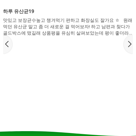
하루 유산균19
맛있고 보장균수높고 챙겨먹기 편하고 화장실도 잘가요 ㅎ 원래
먹던 유산균 말고 좀 더 새로운 걸 먹어보자! 하고 남편과 찾다가
골드박스에 떴길래 상품평을 유심히 살펴보았는데 평이 좋더라
구요 맛과 향, 성분에 유독 예민한 편이라서 아무거나 잘 안먹는
남편 잘맞는 유산균 찾기도 쉽지 않은데 일단 질러봤죠! 일단
100% 국내 제조, 19종의 생 유산균에 보장균수도 10억으로 많은
편이고 첨가물도 없어서 괜찮아보였습니다:) 일단 맛이 좋고요,
달달하고 상큼한 느낌도 살포시 나는 딸기맛! 입안에서 사르르 잘