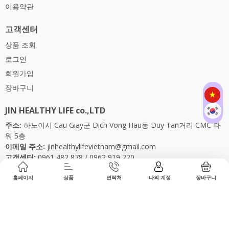
이용약관
고객센터
상품 조회
로그인
회원가입
장바구니
JIN HEALTHY LIFE co.,LTD
주소:
하노이시 Cau Giay군 Dich Vong Hau동 Duy Tan거리 CMC 타
워 5층
이메일 주소:
jinhealthylifevietnam@gmail.com
고객센터:
0961 482 878
/
0962 919 220
근무 시간:
월요일 ~ 금요일 09:00 ~ 17:00 (토,일,공휴일 제외)
홈페이지
상품
연락처
나의 계정
장바구니
MY PAGE