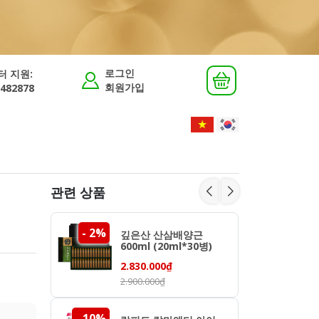
로그인
터 지원:
회원가입
482878
관련 상품
- 2%
- 9%
깊은산 산삼배양근
600ml (20ml*30병)
2.830.000₫
2.900.000₫
- 10%
- 8%