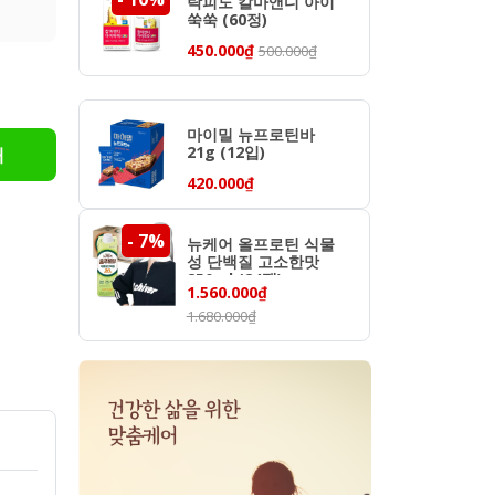
락피도 칼마앤디 아이
쑥쑥 (60정)
450.000₫
500.000₫
마이밀 뉴프로틴바
21g (12입)
매
420.000₫
- 7%
- 28%
뉴케어 올프로틴 식물
성 단백질 고소한맛
250ml (24팩)
1.560.000₫
1.680.000₫