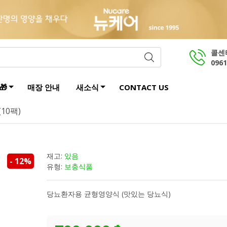
콜센
0961
🎁
매장 안내
새소식
CONTACT US
10팩)
재고:
있음
- 12%
유형:
보충식품
당뇨환자용 균형영양식 (맛있는 당뇨식)