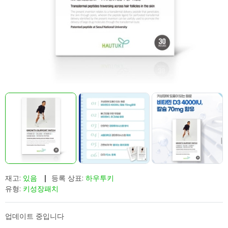
재고:
있음
|
등록 상표:
하우투키
유형:
키성장패치
업데이트 중입니다