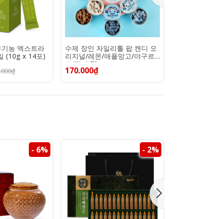
 유기농 엑스트라
수제 장인 자일리톨 팝 캔디 오
식물성 초임계
10g x 14포)
리지널/레몬/애플망고/야구르
3(900 mgx3
트/딸기 70g
170.000₫
780.000₫
.000₫
1.
- 6%
- 2%