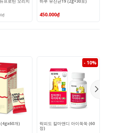
 뉴프로틴 오리지
하루 유산균19 (2g×30포)
뉴케어 스포식
크 (100ml×1
450.000₫
600.000₫
00₫
- 10%
(4gx60개)
락피도 칼마앤디 아이쑥쑥 (60
마이밀 마시는
정)
날 190ml*30