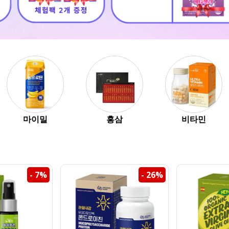
마이밀
홍삼
비타민
- 7%
- 26%