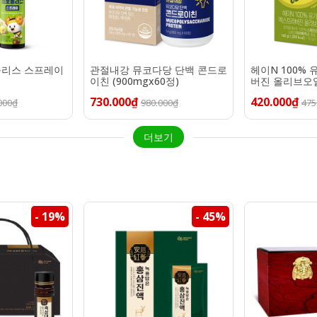
폴리스 스프레이
관절내강 뮤코다당 단백 콘드로
헤이N 100%
이친 (900mgx60정)
버진 올리브오일 (
730.000₫
420.000₫
000₫
980.000₫
475
더보기
- 19%
- 45%