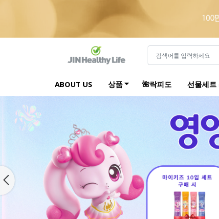
ABOUT US
상품
🌺락피도
선물세트 