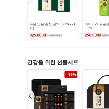
녹용 담은 홍삼 진액 (50mlx24
마이키즈 프로
포)
30ml
825.000₫
250.000₫
1.500.000₫
270.
건강을 위한 선물세트
- 16%