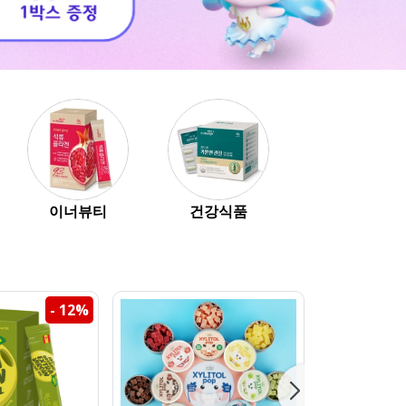
이너뷰티
건강식품
하우투키
- 12%