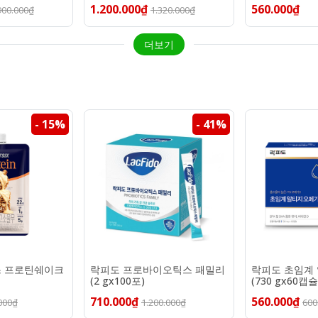
1.200.000₫
560.000₫
900.000₫
1.320.000₫
더보기
- 15%
- 41%
스 프로틴쉐이크
락피도 프로바이오틱스 패밀리
락피도 초임계 
(2 gx100포)
(730 gx60캡슐
710.000₫
560.000₫
000₫
1.200.000₫
600