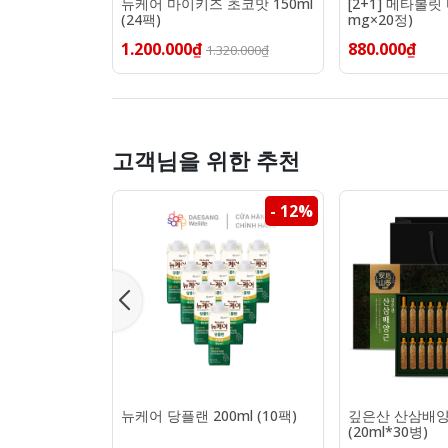
뉴케어 마이키즈 초코맛 150ml
[2+1] 메타볼릿
(24팩)
mg×20정)
1.200.000₫
880.000₫
1.320.000₫
고객님을 위한 추천
- 12%
뉴케어 당플랜 200ml (10팩)
깊은산 산삼배양근
(20ml*30병)