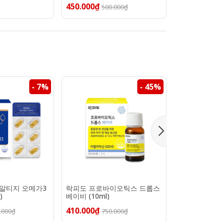
450.000₫
1.650.000₫
500.000₫
- 7%
- 45%
알티지 오메가3
락피도 프로바이오틱스 드롭스
락피도 프로바
)
베이비 (10ml)
러스 (2g×30
410.000₫
450.000₫
.000₫
750.000₫
70