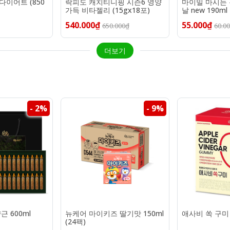
 다이어트 (850
락피도 캐치티니핑 시즌6 영양
마이밀 마시는
가득 비타젤리 (15gx18포)
날 new 190ml
540.000₫
55.000₫
650.000₫
60.0
더보기
- 2%
- 9%
 600ml
뉴케어 마이키즈 딸기맛 150ml
애사비 쏙 구미 
(24팩)