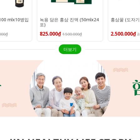
00 mlx10병입
녹용 담은 홍삼 진액 (50mlx24
홍삼꿀 (도자기)
포)
825.000₫
2.500.000₫
000₫
1.500.000₫
2
더보기