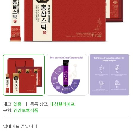
재고:
있음
|
등록 상표:
대상웰라이프
유형:
건강보호식품
업데이트 중입니다