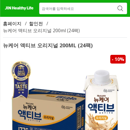
매장 안내
새소식
CONTACT US
홈페이지
/
할인전
/
뉴케어 액티브 오리지널 200ml (24팩)
뉴케어 액티브 오리지널 200ML (24팩)
- 10%