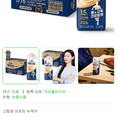
재고:
있음
|
등록 상표:
대상웰라이프
유형:
보충식품
고함량 프로틴 뉴케어