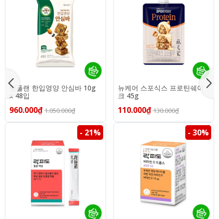
당플랜 한입영양 안심바 10g
뉴케어 스포식스 프로틴쉐이
x 48입
크 45g
960.000₫
110.000₫
1.050.000₫
130.000₫
- 21%
- 30%