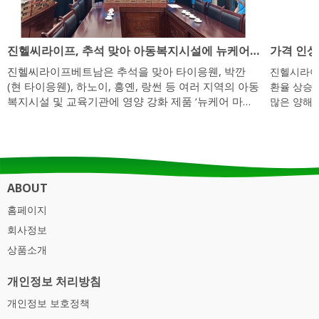
진헬씨라이프, 추석 맞아 아동복지시설에 뉴케어
가격 인상
마이키즈 1,300박스 기부
진헬씨라이프베트남은 추석을 맞아 타이응웬, 박깐
진헬시라이
(현 타이응웬), 하노이, 흥옌, 랑썬 등 여러 지역의 아동
환율 상승
복지시설 및 교육기관에 영양 강화 제품 ‘뉴케어 마이
많은 양해
키즈’ 1,300박스를 전달했다. 이번 나눔 활동은 보호
가 필요한 아동에게 실질적인 건강 지원을 제공하기
위한 사회공헌(CSR) 활동의 일환으로 진행됐다. 기부
된 제품은 대상웰라이프의 어린이 균형영양 음료로,
성장기 아이들이 보다 건강하게 명절을 보낼 수 있도
ABOUT
록 돕기 위한 취지로 마련됐다. 진헬씨라이프는 “아이
들의 밝은 웃음이 기업이 추구하는 가치와 사회적 책
홈페이지
임을 실천하는 데 큰 동기부여가 되고 있다”고 밝혔다.
회사정보
이번 나눔 활동은 각 지역 아동복지시설 관계자 및 협
상품소개
력 파트너들의 협조 속에 원활하게 진행됐다. 진헬씨
라이프는 협력 기관들의 지원 덕분에 선물이 필요한
아이들에게 정확히 전달될 수 있었다며 감사의 뜻을
개인정보 처리방침
전했다. 한편, 대상웰라이프와 진헬씨라이프베트남
개인정보 보호정책
은...