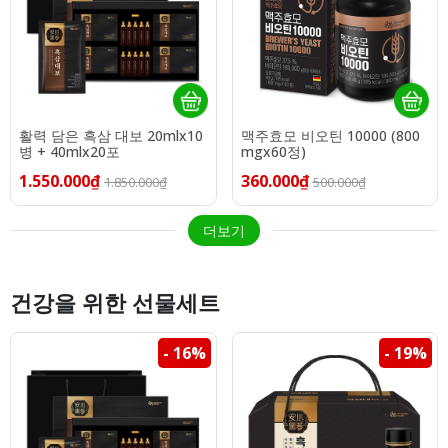
활력 담은 흑삼 대보 20mlx10
맥주효모 비오틴 10000 (800
병 + 40mlx20포
mgx60정)
1.550.000₫
360.000₫
1.850.000₫
500.000₫
더보기
건강을 위한 선물세트
- 16%
- 19%