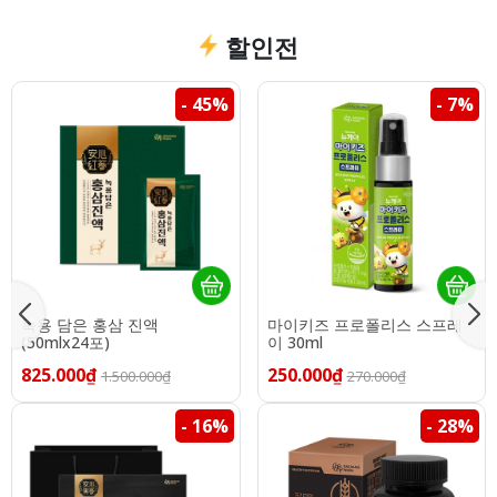
할인전
- 45%
- 7%
녹용 담은 홍삼 진액
마이키즈 프로폴리스 스프레
(50mlx24포)
이 30ml
825.000₫
250.000₫
1.500.000₫
270.000₫
- 16%
- 28%