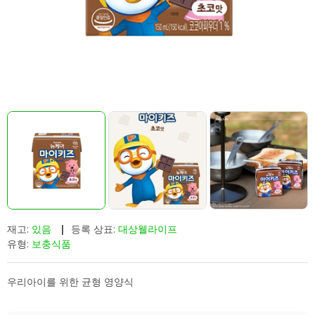
재고:
있음
|
등록 상표:
대상웰라이프
유형:
보충식품
우리아이를 위한 균형 영양식